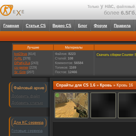
у нас,
Только
файловый 
более
6.5Гб
Главная
Статьи CS
Видео CS
Блог
Форум
Правила
Лучшие
Материалы
kot23rus
[614]
Файлов:
8223
Скачать сборки Counter St
G@L
[378]
Статей:
108
DPaKyJLa
[243]
Комментов:
56584
cs-gemer
[229]
Топиков:
1169
Sr_Grin
[207]
Постов:
12466
Спрайты для CS 1.6
»
Кровь
» Кровь 16
Файловый архив
Добавить файл
Добавить статью
Для КС сервера
Готовые сервера