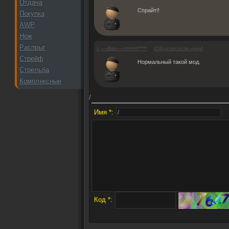
Отдача
Спрайт!!
Покупка
AWP
Нож
Распрыг
[
Обратится по нику
]
1
---~Doc~--->>>>>*****
Стрейф
Нормальный такой мод.
Стрельба
Комплексные
/
Имя *:
Код *: