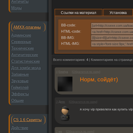
Античиты
Моды
Ссылки на материал
Установка
BB-code:
AMXX-плагины
HTML-code:
Админские
BB-IMG:
Серверные
HTML-IMG:
Технические
Античитерские
Всего комментариев:
4
| Комментариев на странице
Статистические
Для зомби мода
[
Обратится по нику
]
4
Emelya
Забавные
Норм, сойдёт)
Звуковые
Геймплей
Эффекты
Общие
[
Обратится по нику
]
3
Дияc
я хочу vip превелеги как купить vip
CS 1.6 Скрипты
Действие
[
Обратится по нику
]
2
вв