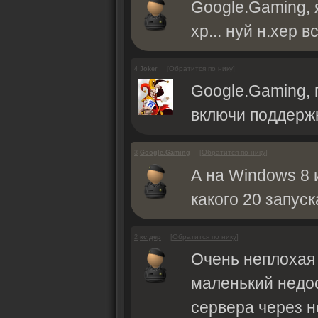
Google.Gaming, 
хр... нуй н.хер вс
[
Обратится по нику
]
4
Joker
Google.Gaming, 
включи поддерж
[
Обратится по нику
]
3
Google.Gaming
А на Windows 8 
какого 20 запус
[
Обратится по нику
]
2
кс дер
Очень неплохая 
маленький недос
сервера через н