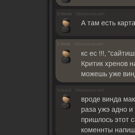
[
Обратится по нику
]
16
Максим
А там есть карт
[
Обратится по нику
]
15
Профи
кс ес !!!, "сайт
Критик хренов н
можешь уже вин
[
Обратится по нику
]
14
кс ес !!!
вроде винда мак
раза ужэ адно и 
пришлось этот с
коменнты напишу