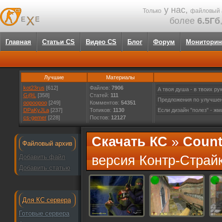
у нас,
Только
файловый 
более
6.5Гб
Главная
Статьи CS
Видео CS
Блог
Форум
Мониторин
Лучшие
Материалы
kot23rus
[612]
Файлов:
7906
А твоя душа - в твоих р
G@L
[358]
Статей:
111
Предложения по улучше
oopoopoo
[249]
Комментов:
54351
DPaKyJLa
[237]
Топиков:
1130
Если дизайн "полез" - ж
cs-gemer
[228]
Постов:
12127
Скачать КС
»
Counte
Файловый архив
Добавить файл
версия Контр-Страйк
Добавить статью
Для КС сервера
Готовые сервера