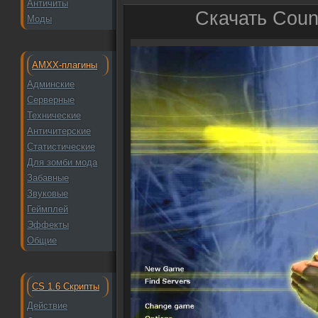
Античиты
Скачать Count
Моды
AMXX-плагины
Админские
Серверные
Технические
Античитерские
Статистические
Для зомби мода
Забавные
Звуковые
Геймплей
Эффекты
Общие
CS 1.6 Скрипты
Действие