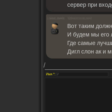
сервер при входе
[
Обратится по нику
]
1
super_deagle
Вот таким должно
И будем мы его л
Где самые лучш
Дигл слон ак и мк
/
Имя *: