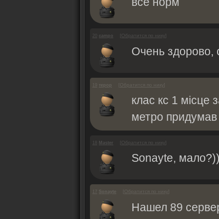
всё норм
[
Обратится по нику
]
20
campo
Очень здорово, 
[
Обратится по нику
]
19
терор
клас кс 1 місце 
метро придумав 
[
Обратится по нику
]
18
Master
Sonayte, мало?))
[
Обратится по нику
]
17
Sonayte
Нашел 89 сервер