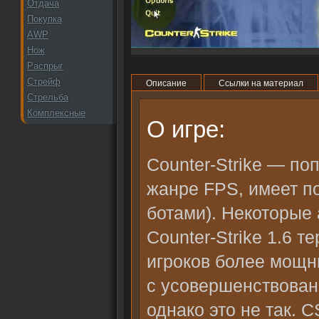
Отдача
Покупка
AWP
Нож
Распрыг
Стрейф
Описание
Ссылки на материал
Стрельба
Комплексные
О игре:
Counter-Strike — по
жанре FPS, имеет по
ботами). Некоторые 
Counter-Strike 1.6 
игроков более мощ
с усовершенствован
однако это не так. 