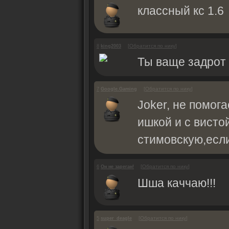
классный кс 1.6
[
Обратится по нику
]
8
king2003
Ты ваще задрот
[
Обратится по нику
]
7
Google.Gaming
Joker, не помог
ишкой и с висто
стимовскую,если
[
Обратится по нику
]
6
Он не зареган!
Шша каччаю!!!
[
Обратится по нику
]
5
super_deagle