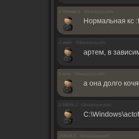
[
Обратится по нику
]
13
Dimkaaaa :D
Нормальная кс 
[
Обратится по нику
]
12
master
артем, в зависи
[
Обратится по нику
]
11
артем
а она долго коч
[
Обратится по нику
]
10
АВП АК-;7
C:\Windows\acto
[
Обратится по нику
]
9
АВП АК-;7